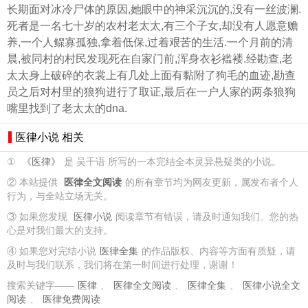
长期面对冰冷尸体的原因,她眼中的神采沉沉的,没有一丝波澜.
死者是一名七十岁的农村老太太,有三个子女,却没有人愿意赡
养,一个人鳏寡孤独,拿着低保,过着艰苦的生活.一个月前的清
晨,被同村的村民发现死在自家门前,浑身衣衫褴褛.经勘查,老
太太身上破碎的衣裳上有几处上面有黏附了狗毛的血迹,勘查
员之后对村里的狼狗进行了取证,最后在一户人家的两条狼狗
嘴里找到了老太太的dna.
医律小说 相关
①
《医律》
是 吴千语 所写的一本完结全本灵异悬疑类的小说。
② 本站提供
医律全文阅读
的所有章节均为网友更新，属发布者个人
行为，与全站立场无关。
③ 如果您发现
医律小说
阅读章节有错误，请及时通知我们。您的热
心是对我们最大的支持。
④ 如果您对完结小说
医律全集
的作品版权、内容等方面有质疑，请
及时与我们联系，我们将在第一时间进行处理，谢谢！
搜索关键字——
医律
、
医律全文阅读
、
医律全集
、
医律小说全文
阅读
、
医律免费阅读