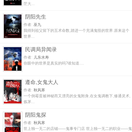
茫大...
阴阳先生
作者:
巫九
我得到祖父留下的五术命数,踏进一个充满鬼怪的世界.原来这个
世界...
民调局异闻录
作者:
儿东水寿
你眼中的世界是真实的吗?谁知道....
遵命,女鬼大人
作者:
秋风寒
一个倒霉蛋被神秘而又漂亮的女鬼附身,在女鬼调教下,修通灵术,
炼茅...
阴阳鬼探
作者:
秋风寒
世上独一无二的店铺——鬼事专门店.世上独一无二的职业——鬼