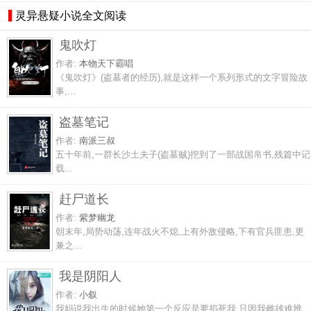
灵异悬疑小说全文阅读
鬼吹灯
作者:
本物天下霸唱
《鬼吹灯》(盗墓者的经历),就是这样一个系列形式的文字冒险故
事,...
盗墓笔记
作者:
南派三叔
五十年前,一群长沙土夫子(盗墓贼)挖到了一部战国帛书,残篇中记
载...
赶尸道长
作者:
紫梦幽龙
朝末年,局势动荡,连年战火不熄,上有外敌侵略,下有官兵匪患,更
兼之...
我是阴阳人
作者:
小叙
我妈说我出生的时候她第一个反应是要掐死我,只因我雌雄难辨,