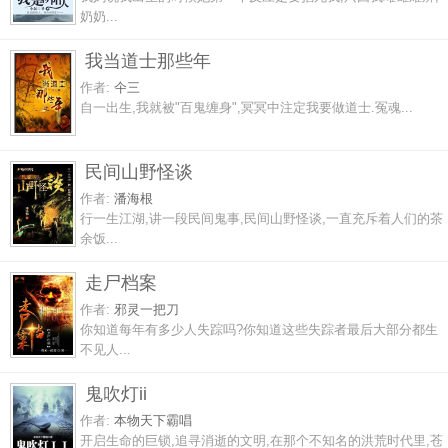
奶奶...
我当道士那些年
作者:
仐三
自一出生,我就被"百鬼缠身",冥冥中注定我要做道士.冤魂...
民间山野怪谈
作者:
潘海根
行一生江湖,讲一段民间鬼事,民间山野怪谈,一直充斥着人们的茶
余饭...
走尸档案
作者:
邪灵一把刀
你知道每年有多少人失踪吗?你知道这些失踪者最后大部分都生
不见人...
鬼吹灯ii
作者:
本物天下霸唱
开启生命的巨锁,追寻消逝的文明,在那个不知名的洪荒时代里,苍