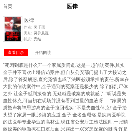
医律
首页
医律
作者:
吴千语
类别:
灵异悬疑
状态:
完结
查看目录
开始阅读
"死因到底是什么?"一个家属质问道.这是一起信访案件.其实
金子并不喜欢出堪信访案件,但自从公安部门提出了大接访之
后,除了答疑解惑,查究冤情也成了法医必须承担的责任.所幸在
大批的信访案件中,金子遇到的冤案还是极少的.除了解剖尸体
之外,让金子感到振奋的,无疑就是破案的成就感了."听说是失
血性休克,可当初在现场并没有看到过量的血液呀......"家属的
质疑声将神思游离的金子拉回现实."不是失血性休克!"金子抬
头望了家属一眼,淡淡的应道.金子,全名金璎珞,是皖南医学院
的法医学专业毕业的高材生,现任省公安厅主检法医师.一张精
致姣美的容颜掩在口罩后面,只露出一双冥黑深邃的眼睛.许是